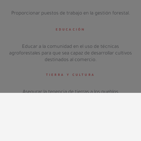
Proporcionar puestos de trabajo en la gestión forestal.
EDUCACIÓN
Educar a la comunidad en el uso de técnicas
agroforestales para que sea capaz de desarrollar cultivos
destinados al comercio.
TIERRA Y CULTURA
Asegurar la tenencia de tierras a los pueblos
comprometidos con la conservación.