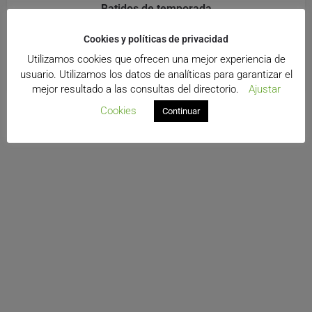
Batidos de temporada
Degusta el sabor de las frutas naturales y enriquécete
Cookies y políticas de privacidad
con todas sus vitaminas.
Utilizamos cookies que ofrecen una mejor experiencia de
Alimentación
usuario. Utilizamos los datos de analíticas para garantizar el
mejor resultado a las consultas del directorio.
Ajustar
Cookies
Continuar