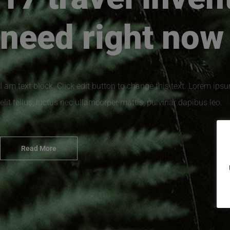
need right now
I am text block. Click edit button to change this text. Lorem ipsu
elit tellus, luctus nec ullamcorper mattis, pulvinar dapibus leo.
Read More