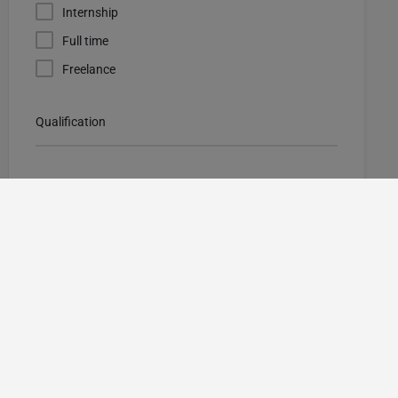
Internship
Full time
Freelance
Qualification
Salary
Where to look?
Region
Order by