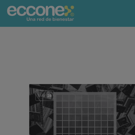
MAY
28