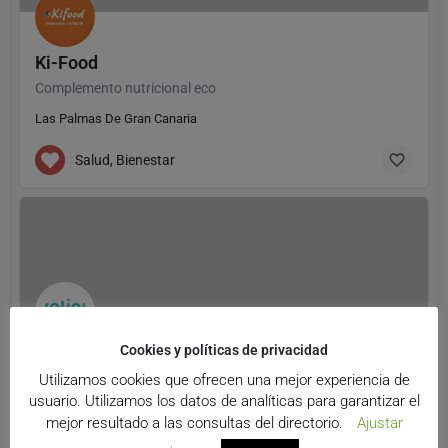
Ki-Food
Complemento nutricional eco
Las Palmas De Gran Canaria
Salud, Bienestar
Cookies y políticas de privacidad
Sakai
Utilizamos cookies que ofrecen una mejor experiencia de
C. Alimenticio y fitoterapia
usuario. Utilizamos los datos de analíticas para garantizar el
Barcelona
mejor resultado a las consultas del directorio.
Ajustar