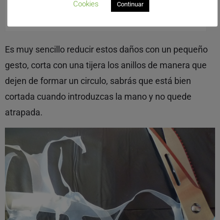
Cookies
Continuar
Incluso un ave del tamaño de esta Garza Real llega a sentir
curiosidad
Es muy sencillo reducir estos daños con un pequeño
gesto, corta con una tijera los anillos de manera que
dejen de formar un circulo, sabrás que está bien
cortada cuando introduzcas la mano y no quede
atrapada.